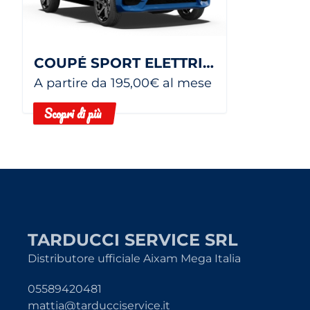
COUPÉ SPORT ELETTRICA
A partire da 195,00€ al mese
Scopri di più
TARDUCCI SERVICE SRL
Distributore ufficiale Aixam Mega Italia
05589420481
mattia@tarducciservice.it