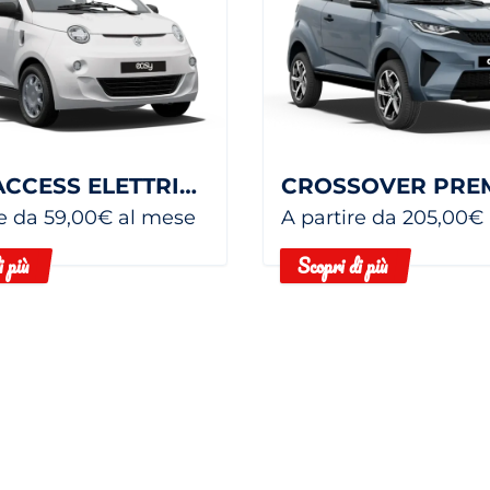
EASY ACCESS ELETTRICA
re da 59,00€ al mese
A partire da 205,00€
i più
Scopri di più